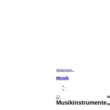
Weiterlesen...
Musik
Wa
W