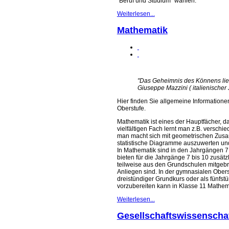
"Beruf und Studium" wählen.
Weiterlesen...
Mathematik
"Das Geheimnis des Könnens lieg
Giuseppe Mazzini ( italienischer
Hier finden Sie allgemeine Informatione
Oberstufe.
Mathematik ist eines der Hauptfächer, da
vielfältigen Fach lernt man z.B. versc
man macht sich mit geometrischen Zusa
statistische Diagramme auszuwerten und 
In Mathematik sind in den Jahrgängen 7
bieten für die Jahrgänge 7 bis 10 zusätz
teilweise aus den Grundschulen mitgebr
Anliegen sind. In der gymnasialen Ober
dreistündiger Grundkurs oder als fünfst
vorzubereiten kann in Klasse 11 Mathema
Weiterlesen...
Gesellschaftswissenscha