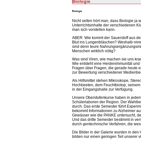
Biologie
Biologie
Nicht selten hört man, dass Biologie ja
Unterrichtsinhalte der verschiedenen Kla
man sich vorstellen kann.
ABER: Wie kommt der Sauerstoff aus de
Blut ins Lungenbläschen? Weshalb nim
sind denn teure Nahrungsergänzungsmit
Menschen wirklich nötig?
Was sind Viren, wie machen sie uns kr
Wie entsteht eine Herdenimmunität und 
Fragen über Fragen, die gerade heute
zur Bewertung verschiedener Medienberic
Als Hilfsmittel stehen Mikroskope, Stere
Hochbeeten, dem Feuchtbiotop, seinem
in der Eingangshalle zur Verfügung.
Unsere Oberstufenkurse haben in jedem
Schülerlaboren der Region. Der Wahlber
durch. Das erste Semester führt Experi
bekommt Informationen zu Alzheimer au
Gewässer wie die PANKE untersucht, de
Und das dritte Semester bestimmt in v
durch gentechnische Verfahren, die wes
Die Bilder in der Galerie wurden in de
bilden nur einen geringen Teil unserer vi