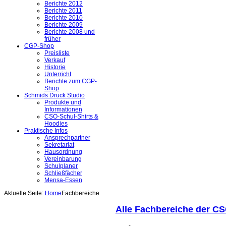
Berichte 2012
Berichte 2011
Berichte 2010
Berichte 2009
Berichte 2008 und
früher
CGP-Shop
Preisliste
Verkauf
Historie
Unterricht
Berichte zum CGP-
Shop
Schmids Druck Studio
Produkte und
Informationen
CSO-Schul-Shirts &
Hoodies
Praktische Infos
Ansprechpartner
Sekretariat
Hausordnung
Vereinbarung
Schulplaner
Schließfächer
Mensa-Essen
Aktuelle Seite:
Home
Fachbereiche
Alle Fachbereiche der C