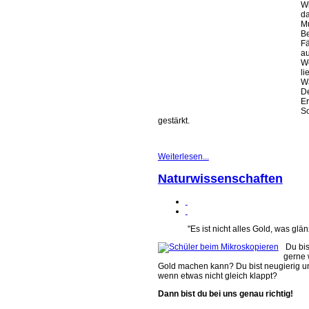
Wi
da
Mu
Be
Fä
au
We
li
Wa
De
Er
So
gestärkt.
Weiterlesen...
Naturwissenschaften
"Es ist nicht alles Gold, was glänz
Du bis
gerne 
Gold machen kann? Du bist neugierig und
wenn etwas nicht gleich klappt?
Dann bist du bei uns genau richtig!