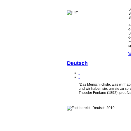
S
S
S
A
d
B
g
F
s
W
Deutsch
"Das Menschlichste, was wir habe
und wir haben sie, um sie zu spr
Theodor Fontane (1892), preußisc