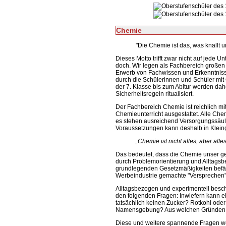
Chemie
"Die Chemie ist das, was knallt und
Dieses Motto trifft zwar nicht auf jede 
doch. Wir legen als Fachbereich großen 
Erwerb von Fachwissen und Erkenntniss
durch die Schülerinnen und Schüler mit
der 7. Klasse bis zum Abitur werden da
Sicherheitsregeln ritualisiert.
Der Fachbereich Chemie ist reichlich m
Chemieunterricht ausgestattet. Alle Che
es stehen ausreichend Versorgungssäule
Voraussetzungen kann deshalb in Klein
„Chemie ist nicht alles, aber alle
Das bedeutet, dass die Chemie unser g
durch Problemorientierung und Alltagsbe
grundlegenden Gesetzmäßigkeiten befähi
Werbeindustrie gemachte "Versprechen" 
Alltagsbezogen und experimentell besch
den folgenden Fragen: Inwiefern kann ei
tatsächlich keinen Zucker? Rotkohl oder
Namensgebung? Aus welchen Gründen w
Diese und weitere spannende Fragen woll