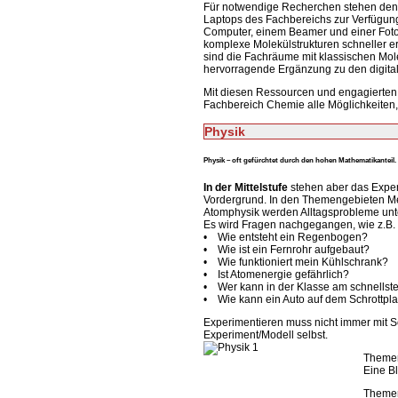
Für notwendige Recherchen stehen den
Laptops des Fachbereichs zur Verfügung.
Computer, einem Beamer und einer Fot
komplexe Molekülstrukturen schneller er
sind die Fachräume mit klassischen Mole
hervorragende Ergänzung zu den digital
Mit diesen Ressourcen und engagierten 
Fachbereich Chemie alle Möglichkeiten,
Physik
Physik – oft gefürchtet durch den hohen Mathematikanteil.
In der Mittelstufe
stehen aber das Exper
Vordergrund. In den Themengebieten Mec
Atomphysik werden Alltagsprobleme un
Es wird Fragen nachgegangen, wie z.B.
• Wie entsteht ein Regenbogen?
• Wie ist ein Fernrohr aufgebaut?
• Wie funktioniert mein Kühlschrank?
• Ist Atomenergie gefährlich?
• Wer kann in der Klasse am schnellste
• Wie kann ein Auto auf dem Schrottpl
Experimentieren muss nicht immer mit S
Experiment/Modell selbst.
Themen
Eine Bl
Themen