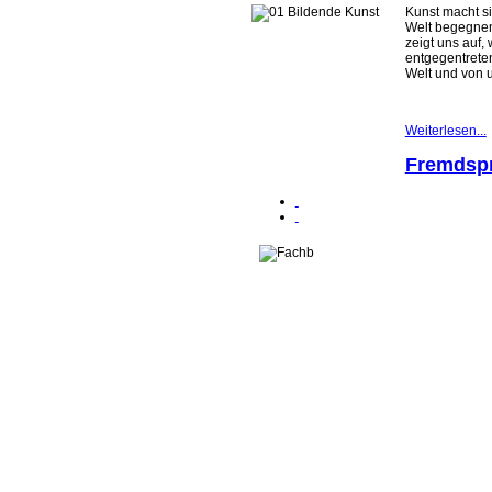
Kunst macht si
Welt begegnen
zeigt uns auf
entgegentreten
Welt und von u
Weiterlesen...
Fremdsp