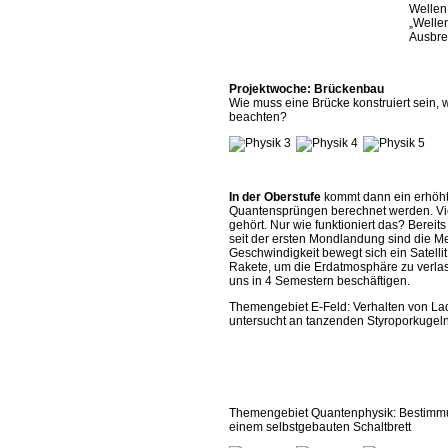
Wellen 
„Welle
Ausbre
Projektwoche: Brückenbau
Wie muss eine Brücke konstruiert sein, 
beachten?
In der Oberstufe
kommt dann ein erhöht
Quantensprüngen berechnet werden. Vi
gehört. Nur wie funktioniert das? Bereit
seit der ersten Mondlandung sind die M
Geschwindigkeit bewegt sich ein Satelli
Rakete, um die Erdatmosphäre zu verlas
uns in 4 Semestern beschäftigen.
Themengebiet E-Feld: Verhalten von La
untersucht an tanzenden Styroporkugel
Themengebiet Quantenphysik: Bestimmu
einem selbstgebauten Schaltbrett