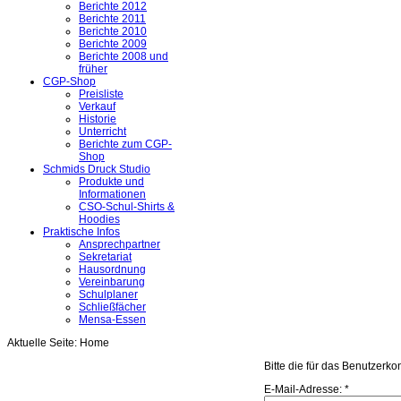
Berichte 2012
Berichte 2011
Berichte 2010
Berichte 2009
Berichte 2008 und
früher
CGP-Shop
Preisliste
Verkauf
Historie
Unterricht
Berichte zum CGP-
Shop
Schmids Druck Studio
Produkte und
Informationen
CSO-Schul-Shirts &
Hoodies
Praktische Infos
Ansprechpartner
Sekretariat
Hausordnung
Vereinbarung
Schulplaner
Schließfächer
Mensa-Essen
Aktuelle Seite:
Home
Bitte die für das Benutzerk
E-Mail-Adresse:
*