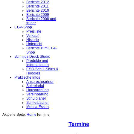
Berichte 2012
Berichte 2011
Berichte 2010
Berichte 2009
Berichte 2008 und
früher
CGP-Shop
Preisliste
Verkauf
Historie
Unterricht
Berichte zum CGP-
Shop
Schmids Druck Studio
Produkte und
Informationen
CSO-Schul-Shirts &
Hoodies
Praktische Infos
Ansprechpartner
Sekretariat
Hausordnung
Vereinbarung
Schulplaner
Schließfächer
Mensa-Essen
Aktuelle Seite:
Home
Termine
Termine