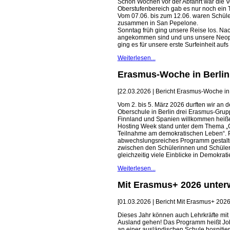
Schon Wochen vor der Abfahrt war die Vo
Oberstufenbereich gab es nur noch ein 
Vom 07.06. bis zum 12.06. waren Schüler
zusammen in San Pepelone.
Sonntag früh ging unsere Reise los. N
angekommen sind und uns unsere Neop
ging es für unsere erste Surfeinheit aufs
Weiterlesen...
Erasmus-Woche in Berlin
[22.03.2026 | Bericht Erasmus-Woche in
Vom 2. bis 5. März 2026 durften wir an 
Oberschule in Berlin drei Erasmus-Grup
Finnland und Spanien willkommen heiß
Hosting Week stand unter dem Thema 
Teilnahme am demokratischen Leben“. 
abwechslungsreiches Programm gestalte
zwischen den Schülerinnen und Schüler
gleichzeitig viele Einblicke in Demokrati
Weiterlesen...
Mit Erasmus+ 2026 unte
[01.03.2026 | Bericht Mit Erasmus+ 20
Dieses Jahr können auch Lehrkräfte mit
Ausland gehen! Das Programm heißt Jo
an einer ausländischen Schule hospitie