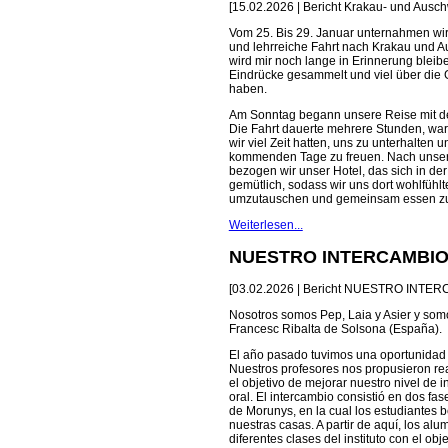
[15.02.2026 | Bericht Krakau- und Ausch
Vom 25. Bis 29. Januar unternahmen wir
und lehrreiche Fahrt nach Krakau und A
wird mir noch lange in Erinnerung bleibe
Eindrücke gesammelt und viel über die 
haben.
Am Sonntag begann unsere Reise mit de
Die Fahrt dauerte mehrere Stunden, wa
wir viel Zeit hatten, uns zu unterhalten u
kommenden Tage zu freuen. Nach unsere
bezogen wir unser Hotel, das sich in de
gemütlich, sodass wir uns dort wohlfühl
umzutauschen und gemeinsam essen z
Weiterlesen...
NUESTRO INTERCAMBIO 
[03.02.2026 | Bericht NUESTRO INTER
Nosotros somos Pep, Laia y Asier y somos
Francesc Ribalta de Solsona (España).
El año pasado tuvimos una oportunidad 
Nuestros profesores nos propusieron rea
el objetivo de mejorar nuestro nivel de i
oral. El intercambio consistió en dos fa
de Morunys, en la cual los estudiantes 
nuestras casas. A partir de aquí, los al
diferentes clases del instituto con el ob