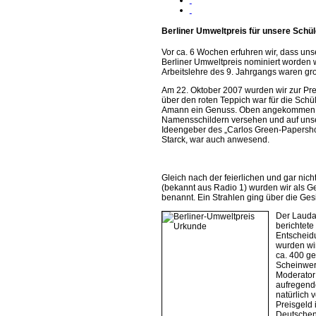
Berliner Umweltpreis für unsere Schüle
Vor ca. 6 Wochen erfuhren wir, dass un
Berliner Umweltpreis nominiert worden w
Arbeitslehre des 9. Jahrgangs waren gr
Am 22. Oktober 2007 wurden wir zur Pr
über den roten Teppich war für die Schüle
Amann ein Genuss. Oben angekommen, wu
Namensschildern versehen und auf unse
Ideengeber des „Carlos Green-Papershop
Starck, war auch anwesend.
Gleich nach der feierlichen und gar nic
(bekannt aus Radio 1) wurden wir als G
benannt. Ein Strahlen ging über die Ges
Der Laudat
berichtete
Entscheidu
wurden wi
ca. 400 ge
Scheinwer
Moderator 
aufregende
natürlich 
Preisgeld
Deutschen