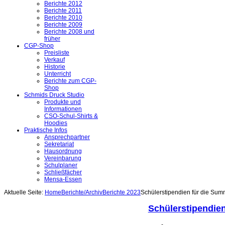
Berichte 2012
Berichte 2011
Berichte 2010
Berichte 2009
Berichte 2008 und
früher
CGP-Shop
Preisliste
Verkauf
Historie
Unterricht
Berichte zum CGP-
Shop
Schmids Druck Studio
Produkte und
Informationen
CSO-Schul-Shirts &
Hoodies
Praktische Infos
Ansprechpartner
Sekretariat
Hausordnung
Vereinbarung
Schulplaner
Schließfächer
Mensa-Essen
Aktuelle Seite:
Home
Berichte/Archiv
Berichte 2023
Schülerstipendien für die Su
Schülerstipendie