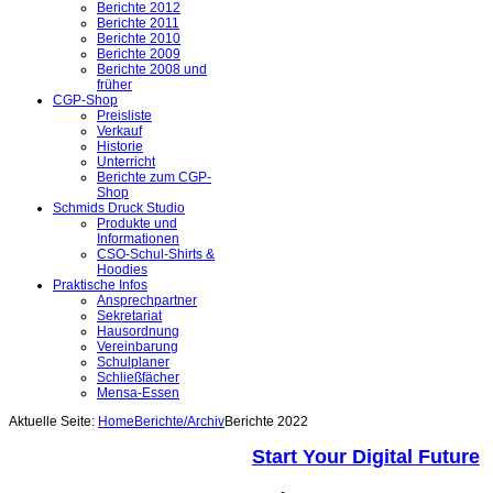
Berichte 2012
Berichte 2011
Berichte 2010
Berichte 2009
Berichte 2008 und
früher
CGP-Shop
Preisliste
Verkauf
Historie
Unterricht
Berichte zum CGP-
Shop
Schmids Druck Studio
Produkte und
Informationen
CSO-Schul-Shirts &
Hoodies
Praktische Infos
Ansprechpartner
Sekretariat
Hausordnung
Vereinbarung
Schulplaner
Schließfächer
Mensa-Essen
Aktuelle Seite:
Home
Berichte/Archiv
Berichte 2022
Start Your Digital Future