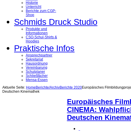
Historie
Unterricht
Berichte zum CGP-
Shop
Schmids Druck Studio
Produkte und
Informationen
CSO-Schul-Shirts &
Hoodies
Praktische Infos
Ansprechpartner
Sekretariat
Hausordnung
Vereinbarung
Schulplaner
Schließfächer
Mensa-Essen
Aktuelle Seite:
Home
Berichte/Archiv
Berichte 2020
Europäisches Filmbildungproje
Deutschen Kinemathek
Europäisches Film
CINEMA: Wahlpflich
Deutschen Kinema