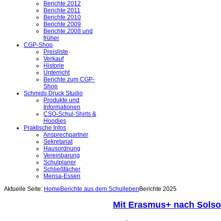
Berichte 2012
Berichte 2011
Berichte 2010
Berichte 2009
Berichte 2008 und
früher
CGP-Shop
Preisliste
Verkauf
Historie
Unterricht
Berichte zum CGP-
Shop
Schmids Druck Studio
Produkte und
Informationen
CSO-Schul-Shirts &
Hoodies
Praktische Infos
Ansprechpartner
Sekretariat
Hausordnung
Vereinbarung
Schulplaner
Schließfächer
Mensa-Essen
Aktuelle Seite:
Home
Berichte aus dem Schulleben
Berichte 2025
Mit Erasmus+ nach Solso