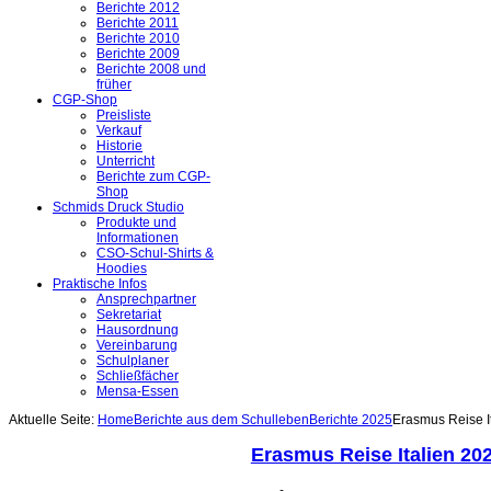
Berichte 2012
Berichte 2011
Berichte 2010
Berichte 2009
Berichte 2008 und
früher
CGP-Shop
Preisliste
Verkauf
Historie
Unterricht
Berichte zum CGP-
Shop
Schmids Druck Studio
Produkte und
Informationen
CSO-Schul-Shirts &
Hoodies
Praktische Infos
Ansprechpartner
Sekretariat
Hausordnung
Vereinbarung
Schulplaner
Schließfächer
Mensa-Essen
Aktuelle Seite:
Home
Berichte aus dem Schulleben
Berichte 2025
Erasmus Reise I
Erasmus Reise Italien 20