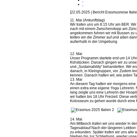
[22.05.2025 | Bericht Erasmusreise Itali
11. Mai (Ankunftstag)
Wir trafen uns um 8:15 Uhr am BER. Wir
nach mit einem Zwischenstopp am Züric
angekommen fuhren wir mit Bussen zu un
teilten wir die Zimmer auf und aßen dan
außerhalb in der Umgebung.
12. Mai
Unser Programm startete erst um 14 Uhr,
frühstücken. Danach gingen wir zu unse
und „Sustainability" behandelten. Wir er
danach, in Kleingruppen, vor. Zudem lern
kennen. Danach hatten wir, wie jeden Tag
13. Mai
An diesem Tag hatten wir morgens eine S
einen extra eine eigene Yoga Lehrerin.
lang zeigte uns eine Lehrerin der Hospi
wir hatten bis 18 Uhr Freizeit. Diese ve
Kolosseum zu gehen wurde durch eine feh
14. Mai
Am Mittwoch trafen wir uns wieder in de
Tagesablauf Nach der längeren Lektion 
zu erkunden. Später trafen wir uns alle
blieben bis zur Schließung. wieder uns