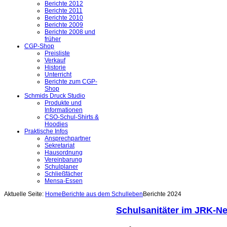
Berichte 2012
Berichte 2011
Berichte 2010
Berichte 2009
Berichte 2008 und
früher
CGP-Shop
Preisliste
Verkauf
Historie
Unterricht
Berichte zum CGP-
Shop
Schmids Druck Studio
Produkte und
Informationen
CSO-Schul-Shirts &
Hoodies
Praktische Infos
Ansprechpartner
Sekretariat
Hausordnung
Vereinbarung
Schulplaner
Schließfächer
Mensa-Essen
Aktuelle Seite:
Home
Berichte aus dem Schulleben
Berichte 2024
Schulsanitäter im JRK-Ne