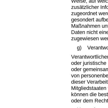
Weise, auf wel
zusätzlicher In
zugeordnet werd
gesondert aufb
Maßnahmen unte
Daten nicht eine
zugewiesen we
g) Verantwortli
Verantwortlicher
oder juristische
oder gemeinsam 
von personenbe
dieser Verarbei
Mitgliedstaaten
können die bes
oder dem Recht