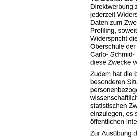
Direktwerbung z
jederzeit Wide
Daten zum Zweck
Profiling, sowei
Widerspricht di
Oberschule der 
Carlo- Schmid-
diese Zwecke ve
Zudem hat die b
besonderen Situ
personenbezoge
wissenschaftli
statistischen 
einzulegen, es s
öffentlichen Int
Zur Ausübung de