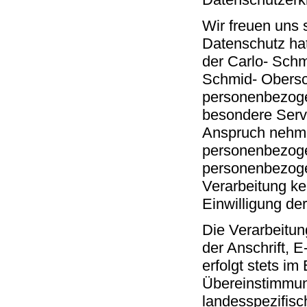
Wir freuen uns 
Datenschutz hat
der Carlo- Schm
Schmid- Obersch
personenbezoge
besondere Servi
Anspruch nehme
personenbezogen
personenbezogen
Verarbeitung ke
Einwilligung de
Die Verarbeitu
der Anschrift, 
erfolgt stets i
Übereinstimmung
landesspezifis