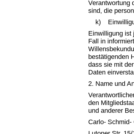
Verantwortung d
sind, die perso
k) Einwillig
Einwilligung ist
Fall in informi
Willensbekundun
bestätigenden H
dass sie mit de
Daten einversta
2. Name und Ans
Verantwortliche
den Mitgliedst
und anderer Bes
Carlo- Schmid-
Lutoner Str. 15/