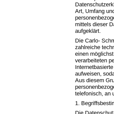
Datenschutzerkl
Art, Umfang un
personenbezoge
mittels dieser 
aufgeklärt.
Die Carlo- Schm
zahlreiche tec
einen möglichst
verarbeiteten 
Internetbasiert
aufweisen, soda
Aus diesem Grun
personenbezoge
telefonisch, an 
1. Begriffsbes
Die Datenschutz