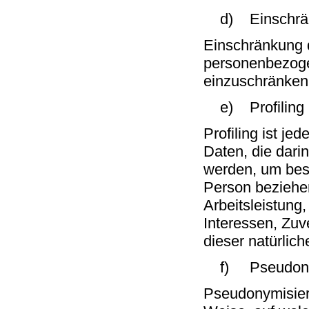
d) Einschränk
Einschränkung d
personenbezogen
einzuschränken
e) Profiling
Profiling ist j
Daten, die dar
werden, um best
Person beziehe
Arbeitsleistung,
Interessen, Zuv
dieser natürlic
f) Pseudony
Pseudonymisieru