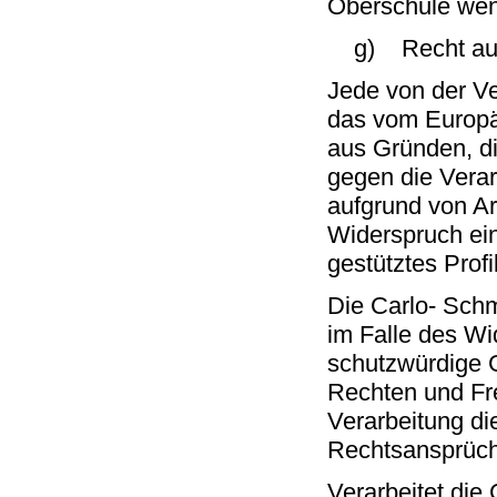
Oberschule we
g) Recht auf
Jede von der V
das vom Europä
aus Gründen, di
gegen die Verar
aufgrund von Ar
Widerspruch ein
gestütztes Profi
Die Carlo- Sch
im Falle des Wi
schutzwürdige G
Rechten und Fre
Verarbeitung d
Rechtsansprüc
Verarbeitet di