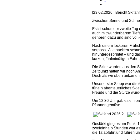
[23.02.2026 | Bericht Skifah
Zwischen Sonne und Schnee:
Es ist schon der zweite Tag 
auch mit wunderbarem Tiefs
gehören dazu und sind völli
Nach einem leckeren Frühst
verpasst. Alle packten sch
hinuntergesprintet – und da
kurzen, fünfminütigen Fahrt z
Die Skier wurden aus den S
Zeitpunkt hatten wir noch 
Doch als wir oben ankamen,
Unser erster Stopp war dire
für ein abenteuerliches Skie
Freude und die Stürze wurd
Um 12:30 Uhr gab es ein ord
Pfannengemüse.
Gestärkt ging es um Punkt 13
zweieinhalb Stunden war es
die Talabfahrt und fuhren u