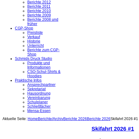
Berichte 2012
Berichte 2011
Berichte 2010
Berichte 2009
Berichte 2008 und
früher
CGP-Shop
Preisliste
Verkauf
Historie
Unterricht
Berichte zum CGP-
Shop
Schmids Druck Studio
Produkte und
Informationen
CSO-Schul-Shirts &
Hoodies
Praktische Infos
Ansprechpartner
Sekretariat
Hausordnung
Vereinbarung
Schulplaner
Schließfächer
Mensa-Essen
Aktuelle Seite:
Home
Berichte/Archiv
Berichte 2026
Berichte 2026
Skifahrt 2026 #1
Skifahrt 2026 #1