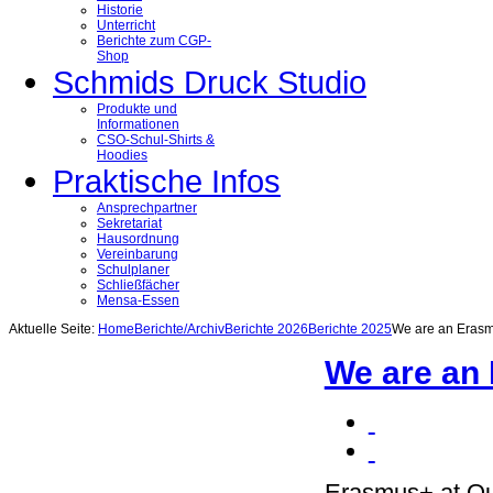
Historie
Unterricht
Berichte zum CGP-
Shop
Schmids Druck Studio
Produkte und
Informationen
CSO-Schul-Shirts &
Hoodies
Praktische Infos
Ansprechpartner
Sekretariat
Hausordnung
Vereinbarung
Schulplaner
Schließfächer
Mensa-Essen
Aktuelle Seite:
Home
Berichte/Archiv
Berichte 2026
Berichte 2025
We are an Erasm
We are an
Erasmus+ at Ou