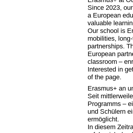
Since 2023, our
a European educ
valuable learni
Our school is E
mobilities, long
partnerships. Th
European partne
classroom – enr
Interested in ge
of the page.
Erasmus+ an un
Seit mittlerwei
Programms – ei
und Schülern ei
ermöglicht.
In diesem Zeitr