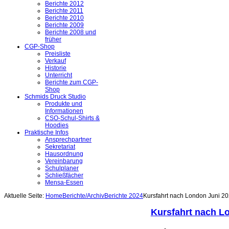
Berichte 2012
Berichte 2011
Berichte 2010
Berichte 2009
Berichte 2008 und
früher
CGP-Shop
Preisliste
Verkauf
Historie
Unterricht
Berichte zum CGP-
Shop
Schmids Druck Studio
Produkte und
Informationen
CSO-Schul-Shirts &
Hoodies
Praktische Infos
Ansprechpartner
Sekretariat
Hausordnung
Vereinbarung
Schulplaner
Schließfächer
Mensa-Essen
Aktuelle Seite:
Home
Berichte/Archiv
Berichte 2024
Kursfahrt nach London Juni 2
Kursfahrt nach L