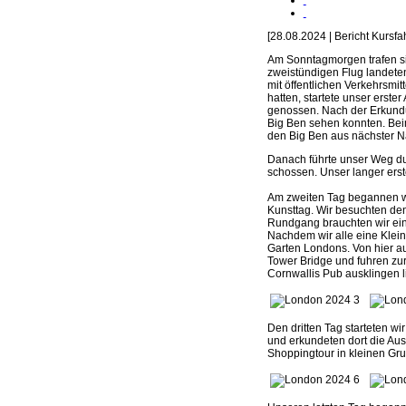
[28.08.2024 | Bericht Kursf
Am Sonntagmorgen trafen si
zweistündigen Flug landeten
mit öffentlichen Verkehrsm
hatten, startete unser erste
genossen. Nach der Erkundu
Big Ben sehen konnten. Be
den Big Ben aus nächster N
Danach führte unser Weg du
schossen. Unser langer erst
Am zweiten Tag begannen wi
Kunsttag. Wir besuchten den
Rundgang brauchten wir ein
Nachdem wir alle eine Klei
Garten Londons. Von hier au
Tower Bridge und fuhren zur
Cornwallis Pub ausklingen l
Den dritten Tag starteten 
und erkundeten dort die Aus
Shoppingtour in kleinen Gru