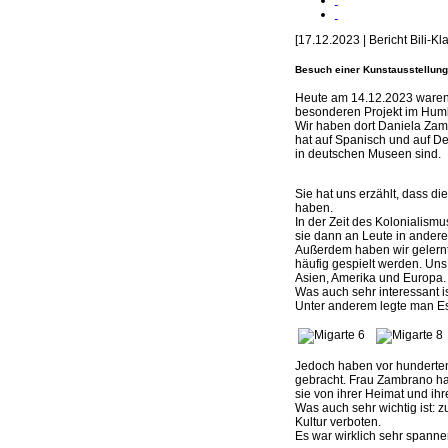
[17.12.2023 | Bericht Bili-
Besuch einer Kunstausstellun
Heute am 14.12.2023 waren 
besonderen Projekt im Hum
Wir haben dort Daniela Zamb
hat auf Spanisch und auf De
in deutschen Museen sind.
Sie hat uns erzählt, dass 
haben.
In der Zeit des Kolonialis
sie dann an Leute in ander
Außerdem haben wir gelernt,
häufig gespielt werden. Uns
Asien, Amerika und Europa.
Was auch sehr interessant i
Unter anderem legte man E
Jedoch haben vor hunderten
gebracht.
Frau Zambrano hat 
sie von ihrer Heimat und ih
Was auch sehr wichtig ist: 
Kultur verboten.
Es war wirklich sehr spanne