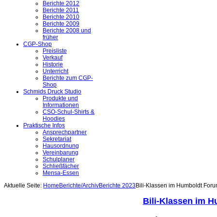
Berichte 2012
Berichte 2011
Berichte 2010
Berichte 2009
Berichte 2008 und
früher
CGP-Shop
Preisliste
Verkauf
Historie
Unterricht
Berichte zum CGP-
Shop
Schmids Druck Studio
Produkte und
Informationen
CSO-Schul-Shirts &
Hoodies
Praktische Infos
Ansprechpartner
Sekretariat
Hausordnung
Vereinbarung
Schulplaner
Schließfächer
Mensa-Essen
Aktuelle Seite:
Home
Berichte/Archiv
Berichte 2023
Bili-Klassen im Humboldt For
Bili-Klassen im 