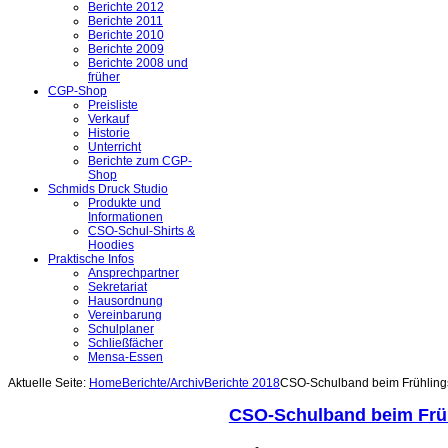
Berichte 2012
Berichte 2011
Berichte 2010
Berichte 2009
Berichte 2008 und
früher
CGP-Shop
Preisliste
Verkauf
Historie
Unterricht
Berichte zum CGP-
Shop
Schmids Druck Studio
Produkte und
Informationen
CSO-Schul-Shirts &
Hoodies
Praktische Infos
Ansprechpartner
Sekretariat
Hausordnung
Vereinbarung
Schulplaner
Schließfächer
Mensa-Essen
Aktuelle Seite:
Home
Berichte/Archiv
Berichte 2018
CSO-Schulband beim Frühlings
CSO-Schulband beim Früh