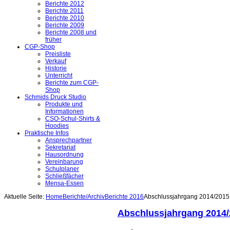
Berichte 2012
Berichte 2011
Berichte 2010
Berichte 2009
Berichte 2008 und
früher
CGP-Shop
Preisliste
Verkauf
Historie
Unterricht
Berichte zum CGP-
Shop
Schmids Druck Studio
Produkte und
Informationen
CSO-Schul-Shirts &
Hoodies
Praktische Infos
Ansprechpartner
Sekretariat
Hausordnung
Vereinbarung
Schulplaner
Schließfächer
Mensa-Essen
Aktuelle Seite:
Home
Berichte/Archiv
Berichte 2016
Abschlussjahrgang 2014/2015:
Abschlussjahrgang 2014/