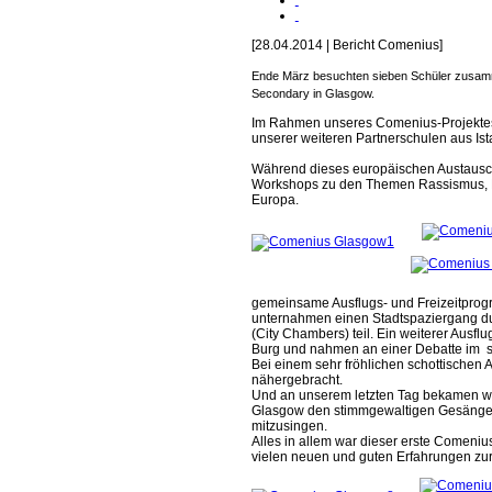
[28.04.2014 | Bericht Comenius]
Ende März besuchten sieben Schüler zusamm
Secondary in Glasgow.
Im Rahmen unseres Comenius-Projektes „F
unserer weiteren Partnerschulen aus Is
Während dieses europäischen Austausch
Workshops zu den Themen Rassismus, Fl
Europa.
gemeinsame Ausflugs- und Freizeitprogr
unternahmen einen Stadtspaziergang d
(City Chambers) teil. Ein weiterer Ausfl
Burg und nahmen an einer Debatte im sc
Bei einem sehr fröhlichen schottischen 
nähergebracht.
Und an unserem letzten Tag bekamen wir 
Glasgow den stimmgewaltigen Gesängen
mitzusingen.
Alles in allem war dieser erste Comeniu
vielen neuen und guten Erf