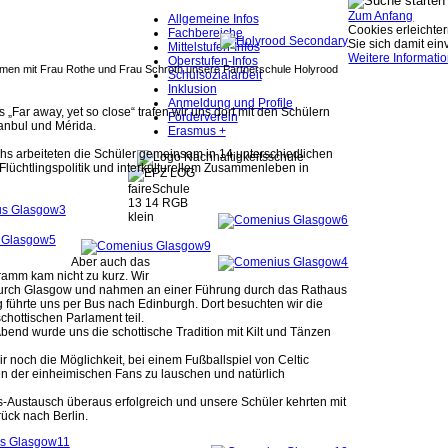
Zum Anfang
Allgemeine Infos
Cookies erleichter
Fachbereiche
Sie sich damit ei
Mittelstufen-Infos
Weitere Informati
Oberstufen-Infos
en mit Frau Rothe und Frau Schroth unsere Partnerschule Holyrood
Schulsozialarbeit
Inklusion
Anmeldung und Profile
ar away, yet so close“ trafen wir uns dort mit den Schülern
Förderverein
tanbul und Mérida.
Erasmus +
s arbeiteten die Schüler gemeinsam in 14 unterschiedlichen
üchtlingspolitik und interkulturellem Zusammenleben in
Aber auch das
amm kam nicht zu kurz. Wir
urch Glasgow und nahmen an einer Führung durch das Rathaus
ug führte uns per Bus nach Edinburgh. Dort besuchten wir die
hottischen Parlament teil.
Abend wurde uns die schottische Tradition mit Kilt und Tänzen
noch die Möglichkeit, bei einem Fußballspiel von Celtic
 der einheimischen Fans zu lauschen und natürlich
s-Austausch überaus erfolgreich und unsere Schüler kehrten mit
ahrungen zurück nach Berlin.