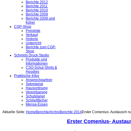
Berichte 2012
Berichte 2011
Berichte 2010
Berichte 2009
Berichte 2008 und
früher
CGP-Shop
Preisliste
Verkauf
Historie
Unterricht
Berichte zum CGP-
Shop
Schmids Druck Studio
Produkte und
Informationen
CSO-Schul-Shirts &
Hoodies
Praktische Infos
Ansprechpartner
Sekretariat
Hausordnung
Vereinbarung
Schulplaner
Schließfächer
Mensa-Essen
Aktuelle Seite:
Home
Berichte/Archiv
Berichte 2014
Erster Comenius- Austausch n
Erster Comenius- Austau