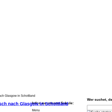
ach Glasgow in Schottland
Wer suchet, der
Infos zu unserer Schule:
sch nach Glasgow in Schottland
Menu